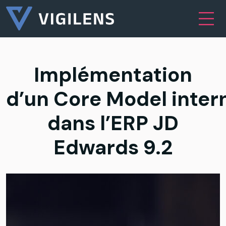
Skip to content
Main Navigation
Implémentation
d’un Core Model inter
dans l’ERP JD
Edwards 9.2