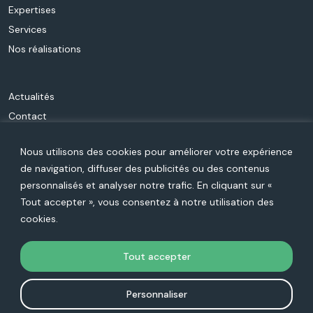
Expertises
Services
Nos réalisations
Actualités
Contact
Qui sommes-nous ?
Nous utilisons des cookies pour améliorer votre expérience
Carrière
de navigation, diffuser des publicités ou des contenus
personnalisés et analyser notre trafic. En cliquant sur «
Rejoignez-nous sur les réseaux :
Tout accepter », vous consentez à notre utilisation des
cookies.
Tout accepter
Personnaliser
Oracle et Java sont des marques déposées d’Oracle Corporation et/ou de ses filiales. Les autres
noms cités peuvent être des marques appartenant à leurs propriétaires respectifs.