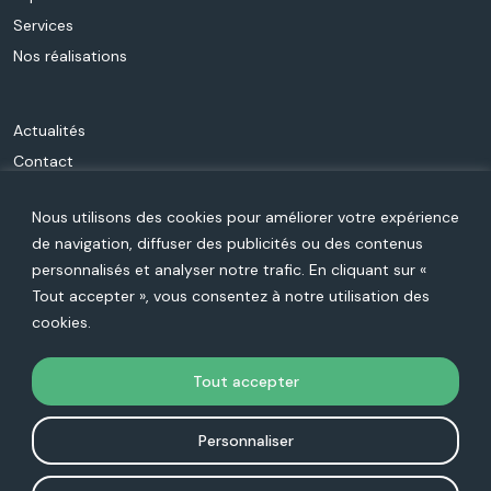
Services
Nos réalisations
Actualités
Contact
Qui sommes-nous ?
Nous utilisons des cookies pour améliorer votre expérience
Carrière
de navigation, diffuser des publicités ou des contenus
personnalisés et analyser notre trafic. En cliquant sur «
Rejoignez-nous sur les réseaux :
Tout accepter », vous consentez à notre utilisation des
cookies.
Tout accepter
Personnaliser
Oracle et Java sont des marques déposées d’Oracle Corporation et/ou de ses filiales. Les autres
noms cités peuvent être des marques appartenant à leurs propriétaires respectifs.